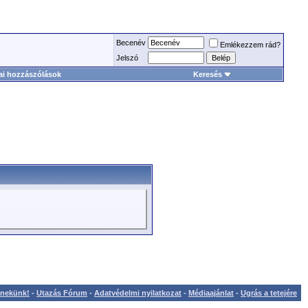
Becenév
Emlékezzem rád?
Jelszó
ai hozzászólások
Keresés
l nekünk!
-
Utazás Fórum
-
Adatvédelmi nyilatkozat
-
Médiaajánlat
-
Ugrás a tetejére