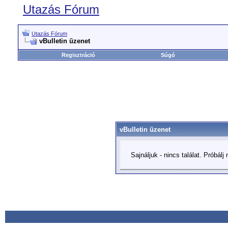
Utazás Fórum
Utazás Fórum
vBulletin
üzenet
Regisztráció
Súgó
vBulletin
üzenet
Sajnáljuk - nincs találat. Próbál