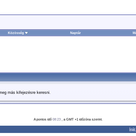
Közösség
Naptár
M
j meg más kifejezésre keresni.
A pontos idő
08:23
, a GMT +1 időzóna szerint.
Írjá