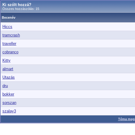
Ki szólt hozzá?
Összes hozzászólás: 15
Becenév
Hiccs
tramcrash
traveller
cobranco
Kitty
almart
Utazás
dru
bokker
sorszan
szalay3
Téma megje