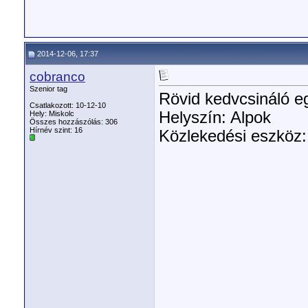
2014-12-06, 17:37
cobranco
Szenior tag
Rövid kedvcsináló egy
Csatlakozott: 10-12-10
Helyszín: Alpok
Hely: Miskolc
Összes hozzászólás: 306
Hírnév szint:
16
Közlekedési eszköz: