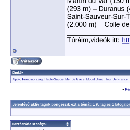
Martin du Var (130 m
(293 m) – Duranus (
Saint-Sauveur-Sur-T
(2.000 m) – Colle d
________________
Túráim,videók itt:
ht
Címkék
Alpok
,
Franciaország
,
Haute-Savoie
,
Mer de Glace
,
Mount Blanc
,
Tour De France
«
Réu
Jelenlévő aktív tagok böngészik ezt a témát: 1
(0 tag és 1 látogató)
Hozzászólás szabályai