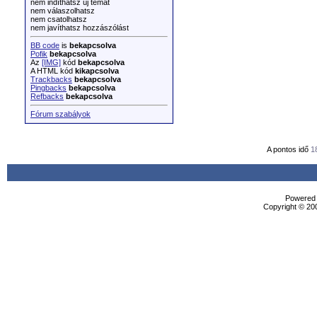
nem indíthatsz új témát
nem válaszolhatsz
nem csatolhatsz
nem javíthatsz hozzászólást
BB code
is
bekapcsolva
Pofik
bekapcsolva
Az
[IMG]
kód
bekapcsolva
A HTML kód
kikapcsolva
Trackbacks
bekapcsolva
Pingbacks
bekapcsolva
Refbacks
bekapcsolva
Fórum szabályok
A pontos idő
1
Powered b
Copyright © 200