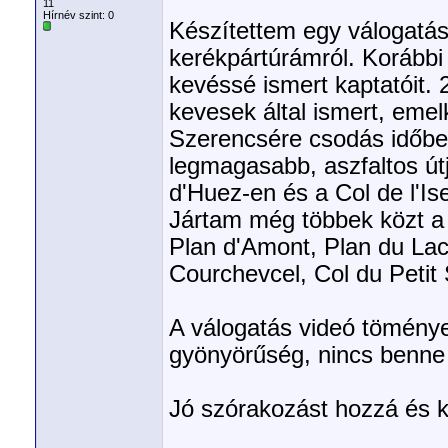
11
Hírnév szint:
0
Készítettem egy válogatás,
kerékpártúrámról. Korább
kevéssé ismert kaptatóit. 
kevesek által ismert, emel
Szerencsére csodás időben
legmagasabb, aszfaltos útj
d'Huez-en és a Col de l'I
Jártam még többek közt a C
Plan d'Amont, Plan du Lac 
Courchevcel, Col du Petit 
A válogatás videó töménye
gyönyörűség, nincs benn
Jó szórakozást hozzá és 