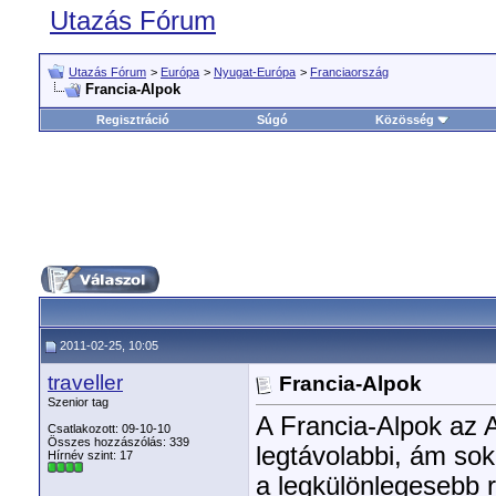
Utazás Fórum
Utazás Fórum
>
Európa
>
Nyugat-Európa
>
Franciaország
Francia-Alpok
Regisztráció
Súgó
Közösség
2011-02-25, 10:05
traveller
Francia-Alpok
Szenior tag
A Francia-Alpok az 
Csatlakozott: 09-10-10
Összes hozzászólás: 339
legtávolabbi, ám so
Hírnév szint:
17
a legkülönlegesebb r