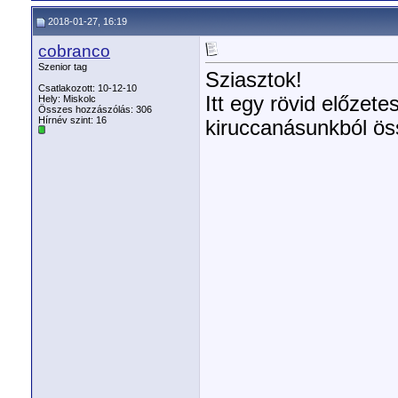
2018-01-27, 16:19
cobranco
Szenior tag
Sziasztok!
Csatlakozott: 10-12-10
Itt egy rövid előzete
Hely: Miskolc
Összes hozzászólás: 306
Hírnév szint:
16
kiruccanásunkból ös