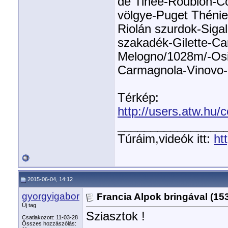
de Tineé-Roubion-Co
völgye-Puget Thénie
Riolán szurdok-Siga
szakadék-Gilette-Car
Melogno/1028m/-Osig
Carmagnola-Vinovo-C
Térkép:
http://users.atw.hu/
________________
Túráim,videók itt:
ht
2015-06-04, 14:12
gyorgyigabor
Francia Alpok bringával (1
Új tag
Sziasztok !
Csatlakozott: 11-03-28
Összes hozzászólás: