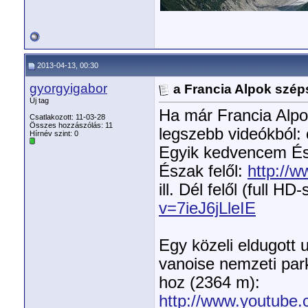
2013-04-13, 00:30
gyorgyigabor
a Francia Alpok szép
Új tag
Ha már Francia Alpo
Csatlakozott: 11-03-28
Összes hozzászólás: 11
legszebb videókból: 
Hírnév szint:
0
Egyik kedvencem Ész
Észak felől:
http://
ill. Dél felől (full HD
v=7ieJ6jLleIE
Egy közeli eldugott 
vanoise nemzeti par
hoz (2364 m):
http://www.youtub