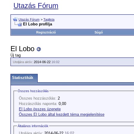
Utazás Fórum
Utazás Fórum
>
Taglista
El Lobo profilja
Regisztráció
Súgó
El Lobo
Új tag
Utoljára aktív:
2014-06-22
16:02
Statisztikák
Összes hozzászólás
Összes hozzászólás:
2
Hozzászólás naponta:
0,00
El Lobo összes üzenete
Összes El Lobo által kezdett téma megjelenítése
Általános információk
Utoljára aktív:
2014-06-22
16:02