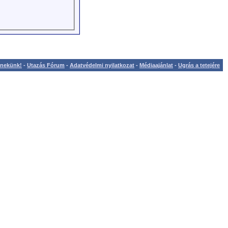
l nekünk!
-
Utazás Fórum
-
Adatvédelmi nyilatkozat
-
Médiaajánlat
-
Ugrás a tetejére