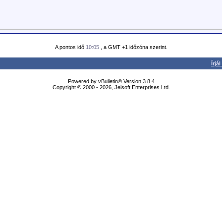
A pontos idő
10:05
, a GMT +1 időzóna szerint.
Írjá
Powered by vBulletin® Version 3.8.4
Copyright © 2000 - 2026, Jelsoft Enterprises Ltd.