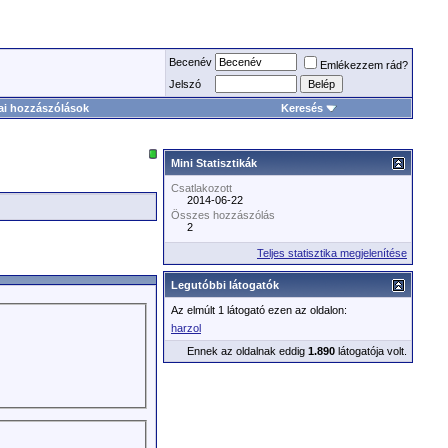
Becenév
Emlékezzem rád?
Jelszó
ai hozzászólások
Keresés
Mini Statisztikák
Csatlakozott
2014-06-22
Összes hozzászólás
2
Teljes statisztika megjelenítése
Legutóbbi látogatók
Az elmúlt 1 látogató ezen az oldalon:
harzol
Ennek az oldalnak eddig
1.890
látogatója volt.